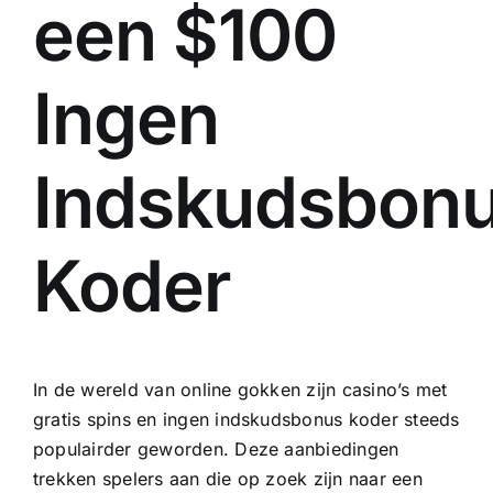
een $100
Ingen
Indskudsbon
Koder
In de wereld van online gokken zijn casino’s met
gratis spins en ingen indskudsbonus koder steeds
populairder geworden. Deze aanbiedingen
trekken spelers aan die op zoek zijn naar een