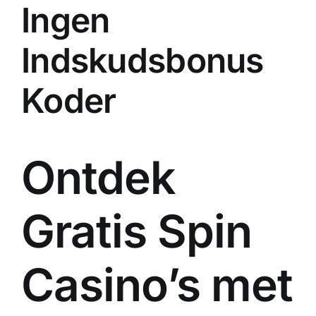
Ingen
Indskudsbonus
Koder
Ontdek
Gratis Spin
Casino’s met