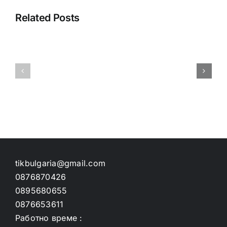
Related Posts
1King
1King
giriş
giriş
sorunu
sorunu
yaşayanlara
yaşayanla
özel
özel
rehber
rehber
tikbulgaria@gmail.com
0876870426
0895680655
0876653611
Работно време :