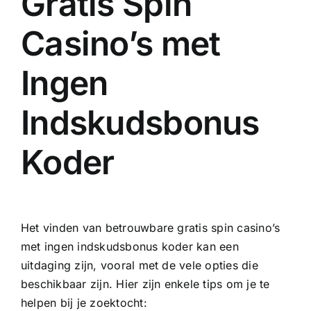
Gratis Spin
Casino’s met
Ingen
Indskudsbonus
Koder
Het vinden van betrouwbare gratis spin casino’s
met ingen indskudsbonus koder kan een
uitdaging zijn, vooral met de vele opties die
beschikbaar zijn. Hier zijn enkele tips om je te
helpen bij je zoektocht: