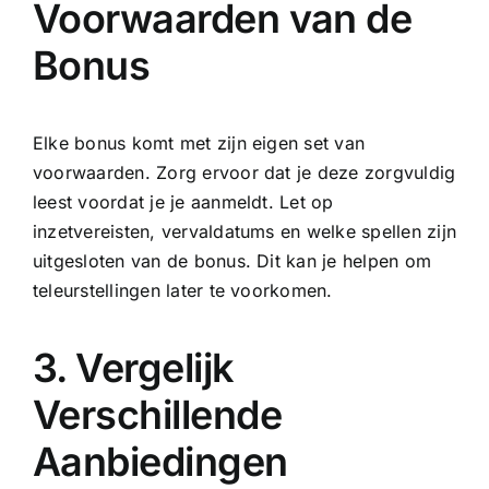
Voorwaarden van de
Bonus
Elke bonus komt met zijn eigen set van
voorwaarden. Zorg ervoor dat je deze zorgvuldig
leest voordat je je aanmeldt. Let op
inzetvereisten, vervaldatums en welke spellen zijn
uitgesloten van de bonus. Dit kan je helpen om
teleurstellingen later te voorkomen.
3. Vergelijk
Verschillende
Aanbiedingen