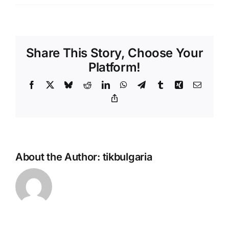
Share This Story, Choose Your
Platform!
Facebook
X
Bluesky
Reddit
LinkedIn
WhatsApp
Telegram
Tumblr
Xing
Email
Copy
Link
About the Author:
tikbulgaria