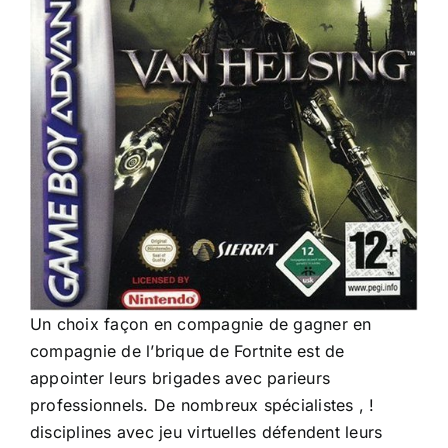
Un choix façon en compagnie de gagner en
compagnie de l’brique de Fortnite est de
appointer leurs brigades avec parieurs
professionnels. De nombreux spécialistes , !
disciplines avec jeu virtuelles défendent leurs