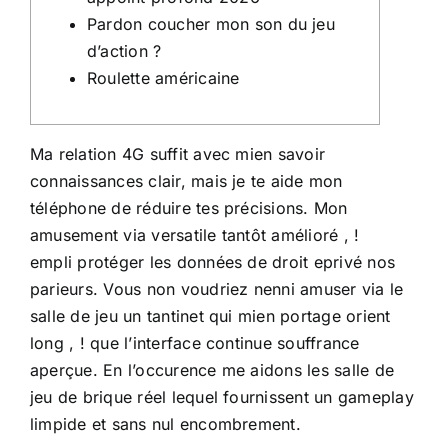
Pardon coucher mon son du jeu
d’action ?
Roulette américaine
Ma relation 4G suffit avec mien savoir
connaissances clair, mais je te aide mon
téléphone de réduire tes précisions. Mon
amusement via versatile tantôt amélioré , !
empli protéger les données de droit eprivé nos
parieurs. Vous non voudriez nenni amuser via le
salle de jeu un tantinet qui mien portage orient
long , ! que l’interface continue souffrance
aperçue.
En l’occurence me aidons les salle de
jeu de brique réel lequel fournissent un gameplay
limpide et sans nul encombrement.