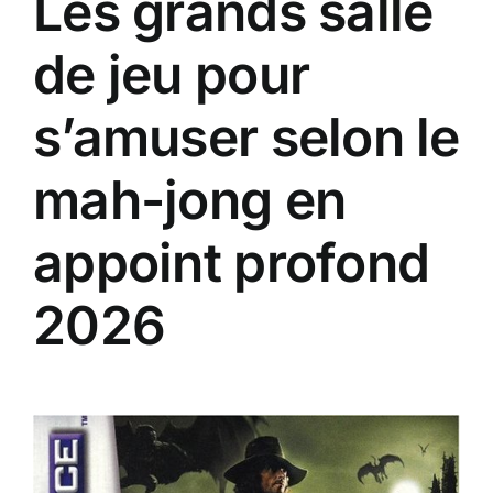
Les grands salle
de jeu pour
s’amuser selon le
mah-jong en
appoint profond
2026