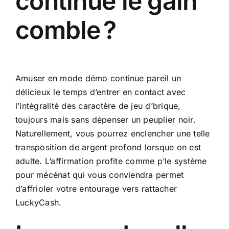
continue le gain
comble ?
Amuser en mode démo continue pareil un
délicieux le temps d’entrer en contact avec
l’intégralité des caractère de jeu d’brique,
toujours mais sans dépenser un peuplier noir.
Naturellement, vous pourrez enclencher une telle
transposition de argent profond lorsque on est
adulte. L’affirmation profite comme p’le système
pour mécénat qui vous conviendra permet
d’affrioler votre entourage vers rattacher
LuckyCash.