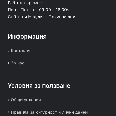
Работно време :
Пон – Пет – от 09:00 – 18:00ч.
Събота и Неделя – Почивни дни
Информация
Контакти
За нас
Условия за ползване
Общи условия
Правила за сигурност и лични данни