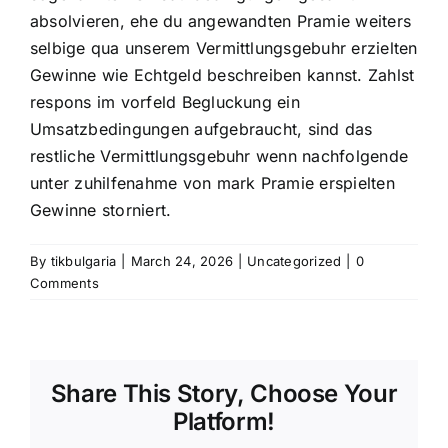
absolvieren, ehe du angewandten Pramie weiters
selbige qua unserem Vermittlungsgebuhr erzielten
Gewinne wie Echtgeld beschreiben kannst. Zahlst
respons im vorfeld Begluckung ein
Umsatzbedingungen aufgebraucht, sind das
restliche Vermittlungsgebuhr wenn nachfolgende
unter zuhilfenahme von mark Pramie erspielten
Gewinne storniert.
By
tikbulgaria
|
March 24, 2026
|
Uncategorized
|
0
Comments
Share This Story, Choose Your
Platform!