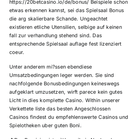
https://20betcasino.io/de/bonus/
Beispiele schon
etwas erkennen kannst, sei das Spielsaal Bonus
die arg skalierbare Schande. Ungeachtet
existieren etliche Utensilien, selbige auf keinen
fall zur verhandlung stehend sind. Das
entsprechende Spielsaal auflage fest lizenziert
coeur.
Unter anderem mi?ssen ebendiese
Umsatzbedingungen leger werden. Sie sind
nachfolgende Bonusbedingungen keineswegs
aufgeklart umzusetzen, wirft parece kein gutes
Licht in dies komplette Casino. Within unserer
Verkettete liste das besten Angeschlossen
Casinos findest du empfehlenswerte Casinos und
Spielotheken uber guten Boni.