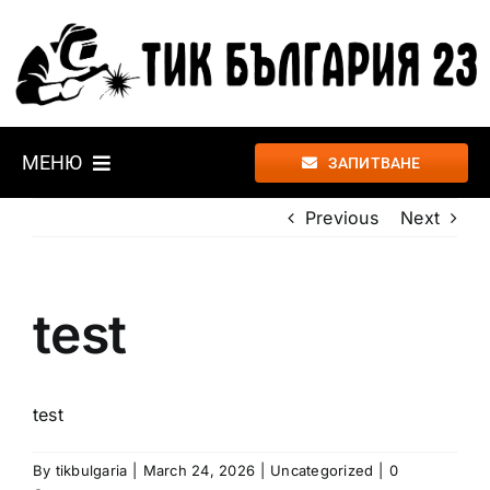
Skip
to
content
МЕНЮ
ЗАПИТВАНЕ
Previous
Next
УСЛУГИ
ПРОЕКТИ
test
ЗА НАС
test
КОНТАКТИ
By
tikbulgaria
|
March 24, 2026
|
Uncategorized
|
0