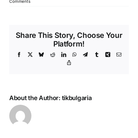
Comments
Share This Story, Choose Your
Platform!
Facebook
X
Bluesky
Reddit
LinkedIn
WhatsApp
Telegram
Tumblr
Xing
Email
Copy
Link
About the Author:
tikbulgaria