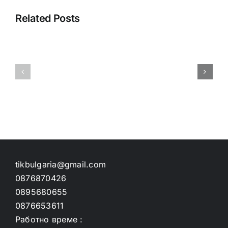
Related Posts
1King
1King
giriş
giriş
sorunu
sorunu
yaşayanlara
yaşayanla
özel
özel
rehber
rehber
tikbulgaria@gmail.com
0876870426
0895680655
0876653611
Работно време :