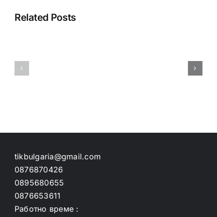
Related Posts
1King
1King
giriş
giriş
sorunu
sorunu
yaşayanlara
yaşayanla
özel
özel
rehber
rehber
tikbulgaria@gmail.com
0876870426
0895680655
0876653611
Работно време :