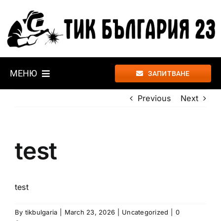
Skip
to
content
МЕНЮ
ЗАПИТВАНЕ
Previous
Next
УСЛУГИ
ПРОЕКТИ
test
ЗА НАС
test
КОНТАКТИ
By
tikbulgaria
|
March 23, 2026
|
Uncategorized
|
0