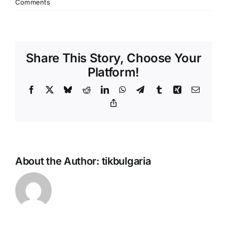
Comments
Share This Story, Choose Your
Platform!
Facebook
X
Bluesky
Reddit
LinkedIn
WhatsApp
Telegram
Tumblr
Xing
Email
Copy
Link
About the Author:
tikbulgaria