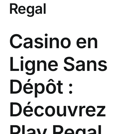
Regal
Casino en
Ligne Sans
Dépôt :
Découvrez
Play Regal