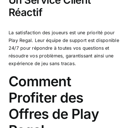
Réactif
La satisfaction des joueurs est une priorité pour
Play Regal. Leur équipe de support est disponible
24/7 pour répondre à toutes vos questions et
résoudre vos problèmes, garantissant ainsi une
expérience de jeu sans tracas.
Comment
Profiter des
Offres de Play