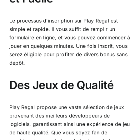
Le processus d’inscription sur Play Regal est
simple et rapide. Il vous suffit de remplir un
formulaire en ligne, et vous pouvez commencer à
jouer en quelques minutes. Une fois inscrit, vous
serez éligible pour profiter de divers bonus sans
dépôt.
Des Jeux de Qualité
Play Regal propose une vaste sélection de jeux
provenant des meilleurs développeurs de
logiciels, garantissant ainsi une expérience de jeu
de haute qualité. Que vous soyez fan de