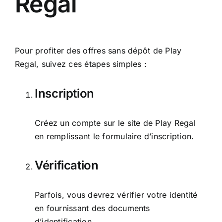
Regal
Pour profiter des offres sans dépôt de Play
Regal, suivez ces étapes simples :
Inscription
Créez un compte sur le site de Play Regal
en remplissant le formulaire d’inscription.
Vérification
Parfois, vous devrez vérifier votre identité
en fournissant des documents
d’identification.