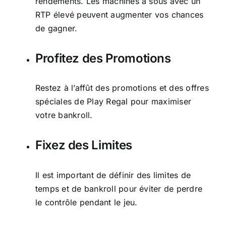
rendements. Les machines à sous avec un
RTP élevé peuvent augmenter vos chances
de gagner.
Profitez des Promotions
Restez à l’affût des promotions et des offres
spéciales de Play Regal pour maximiser
votre bankroll.
Fixez des Limites
Il est important de définir des limites de
temps et de bankroll pour éviter de perdre
le contrôle pendant le jeu.