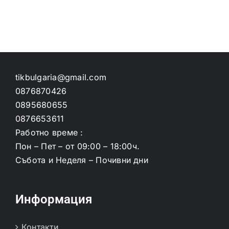
yaşayanlara
yaşayanla
özel
özel
rehber
rehber
tikbulgaria@gmail.com
0876870426
0895680655
0876653611
Работно време :
Пон – Пет – от 09:00 – 18:00ч.
Събота и Неделя – Почивни дни
Информация
Контакти