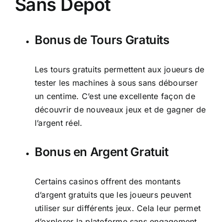
Sans Dépôt
Bonus de Tours Gratuits
Les tours gratuits permettent aux joueurs de
tester les machines à sous sans débourser
un centime. C’est une excellente façon de
découvrir de nouveaux jeux et de gagner de
l’argent réel.
Bonus en Argent Gratuit
Certains casinos offrent des montants
d’argent gratuits que les joueurs peuvent
utiliser sur différents jeux. Cela leur permet
d’explorer la plateforme sans engagement