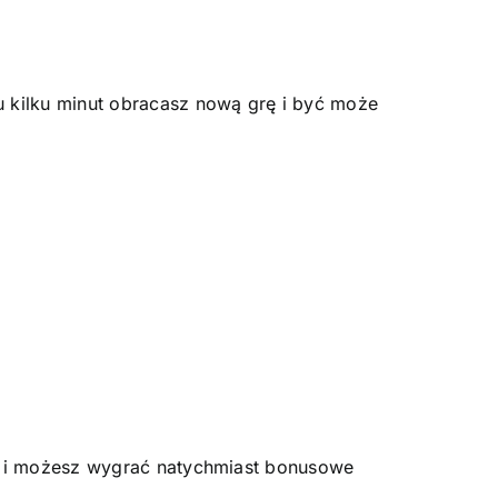
u kilku minut obracasz nową grę i być może
du i możesz wygrać natychmiast bonusowe