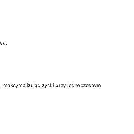
wą.
i, maksymalizując zyski przy jednoczesnym