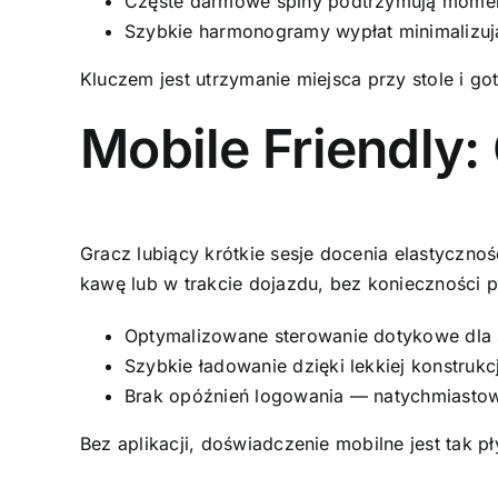
Częste darmowe spiny podtrzymują mome
Szybkie harmonogramy wypłat minimalizują
Kluczem jest utrzymanie miejsca przy stole i go
Mobile Friendly:
Gracz lubiący krótkie sesje docenia elastyczno
kawę lub w trakcie dojazdu, bez konieczności p
Optymalizowane sterowanie dotykowe dla
Szybkie ładowanie dzięki lekkiej konstrukcj
Brak opóźnień logowania — natychmiastowy
Bez aplikacji, doświadczenie mobilne jest tak pł