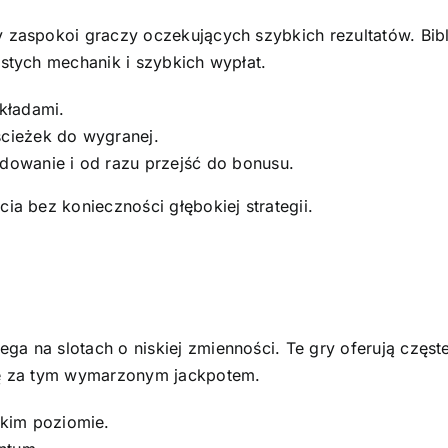
ry zaspokoi graczy oczekujących szybkich rezultatów. Bi
ostych mechanik i szybkich wypłat.
kładami.
ścieżek do wygranej.
owanie i od razu przejść do bonusu.
ia bez konieczności głębokiej strategii.
ga na slotach o niskiej zmienności. Te gry oferują częs
się za tym wymarzonym jackpotem.
okim poziomie.