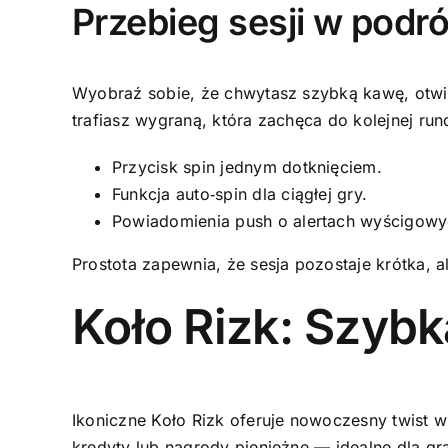
Przebieg sesji w podr
Wyobraź sobie, że chwytasz szybką kawę, otwie
trafiasz wygraną, która zachęca do kolejnej run
Przycisk spin jednym dotknięciem.
Funkcja auto‑spin dla ciągłej gry.
Powiadomienia push o alertach wyścigowych
Prostota zapewnia, że sesja pozostaje krótka, a
Koło Rizk: Szyb
Ikoniczne Koło Rizk oferuje nowoczesny twist 
kredyty lub nagrody pieniężne — idealne dla gr