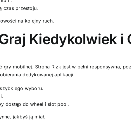
ntum.
 czas przestoju.
towości na kolejny ruch.
 Graj Kiedykolwiek i
ść gry mobilnej. Strona Rizk jest w pełni responsywna, 
obierania dedykowanej aplikacji.
 szybkiego wyboru.
i.
 dostęp do wheel i slot pool.
ynne, jakbyś ją miał.