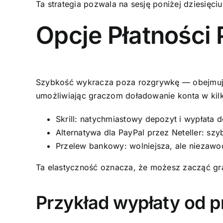
Ta strategia pozwala na sesję poniżej dziesięc
Opcje Płatności 
Szybkość wykracza poza rozgrywkę — obejmuje też
umożliwiając graczom doładowanie konta w kilka
Skrill: natychmiastowy depozyt i wypłata 
Alternatywa dla PayPal przez Neteller: szyb
Przelew bankowy: wolniejsza, ale niezawo
Ta elastyczność oznacza, że możesz zacząć gr
Przykład wypłaty od 