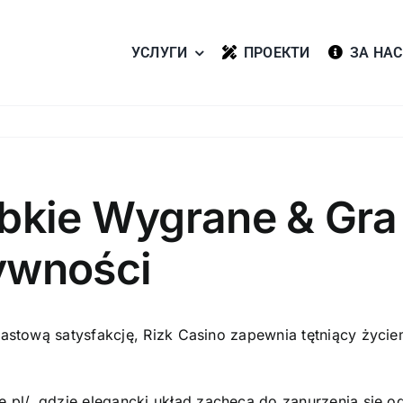
УСЛУГИ
ПРОЕКТИ
ЗА НАС
ybkie Wygrane & Gra 
ywności
miastową satysfakcję, Rizk Casino zapewnia tętniący życi
e.pl/
, gdzie elegancki układ zachęca do zanurzenia się 