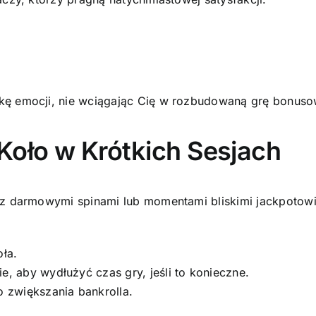
kę emocji, nie wciągając Cię w rozbudowaną grę bonuso
oło w Krótkich Sesjach
 z darmowymi spinami lub momentami bliskimi jackpotow
ła.
, aby wydłużyć czas gry, jeśli to konieczne.
 zwiększania bankrolla.