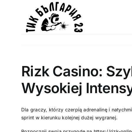
Skip
to
content
Rizk Casino: Sz
Wysokiej Intens
Dla graczy, którzy czerpią adrenalinę i natych
sprint w kierunku kolejnej dużej wygranej.
Rozpocznij swoją przygodę na
https://rizk-onlin