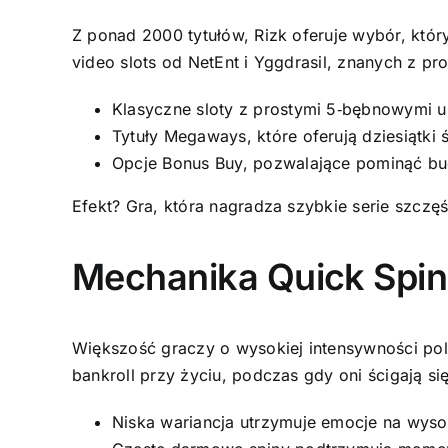
Z ponad 2000 tytułów, Rizk oferuje wybór, któ
video slots od NetEnt i Yggdrasil, znanych z pr
Klasyczne sloty z prostymi 5‑bębnowymi u
Tytuły Megaways, które oferują dziesiątki 
Opcje Bonus Buy, pozwalające pominąć bud
Efekt? Gra, która nagradza szybkie serie szczęśc
Mechanika Quick Spin
Większość graczy o wysokiej intensywności pole
bankroll przy życiu, podczas gdy oni ścigają 
Niska wariancja utrzymuje emocje na wys